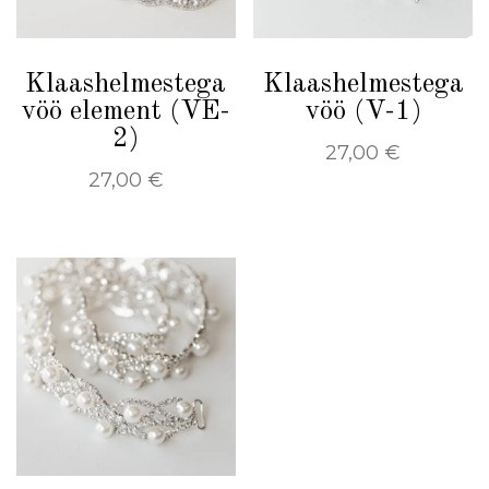
Klaashelmestega
Klaashelmestega
vöö element (VE-
vöö (V-1)
2)
27,00
€
27,00
€