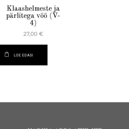
Klaashelmeste ja
pärlitega vöö (V-
4)
27,00
€
LOE EDASI