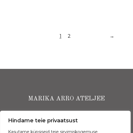
1
2
→
MARIKA ARRO ATELJEE
Ekspressi Ärimaja I korrus, Narva mnt 13, Tallinn
Hindame teie privaatsust
(+372) 5662 3843
Kasutame küpsiseid teie sirvimiskogemuse