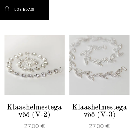
LOE EDASI
Klaashelmestega
Klaashelmestega
vöö (V-2)
vöö (V-3)
27,00
€
27,00
€