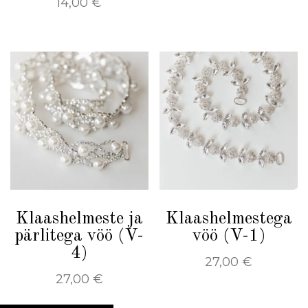
14,00
€
Klaashelmeste ja
Klaashelmestega
pärlitega vöö (V-
vöö (V-1)
4)
27,00
€
27,00
€