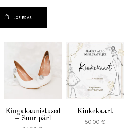
LOE EDASI
Kingakaunistused
Kinkekaart
– Suur pärl
50,00
€