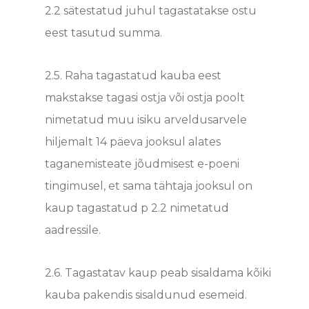
2.2 sätestatud juhul tagastatakse ostu
eest tasutud summa.
2.5. Raha tagastatud kauba eest
makstakse tagasi ostja või ostja poolt
nimetatud muu isiku arveldusarvele
hiljemalt 14 päeva jooksul alates
taganemisteate jõudmisest e-poeni
tingimusel, et sama tähtaja jooksul on
kaup tagastatud p 2.2 nimetatud
aadressile.
2.6.
Tagastatav kaup peab sisaldama kõiki
kauba pakendis sisaldunud esemeid.