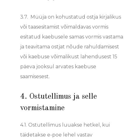
3.7.
Müüja on kohustatud ostja kirjalikus
või taasesitamist võimaldavas vormis
esitatud kaebusele samas vormis vastama
ja teavitama ostjat nõude rahuldamisest
või kaebuse võimalikust lahendusest 15
päeva jooksul arvates kaebuse
saamisesest.
4. Ostutellimus ja selle
vormistamine
4.1.
Ostutellimus luuakse hetkel, kui
täidetakse e-poe lehel vastav