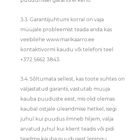
puudumisel garantii ei kehti.
3.3. Garantiijuhtumi korral on vaja
müüjale probleemist teada anda kas
veebilehe www.marikaarro.ee
kontaktivormi kaudu või telefoni teel
+372 5662 3843.
3.4.
Sõltumata sellest, kas toote suhtes on
väljastatud garantii, vastutab müüja
kauba puuduste eest, mis olid olemas
kaubal ostjale üleandmise hetkel, isegi
juhul kui puudus ilmneb hiljem, välja
arvatud juhul kui klient teadis või pidi
teadma kauba puudusest lepingu