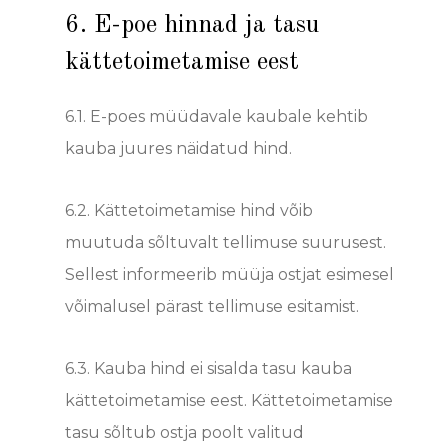
6. E-poe hinnad ja tasu
kättetoimetamise eest
6.1. E-poes müüdavale kaubale kehtib
kauba juures näidatud hind.
6.2.
Kättetoimetamise hind võib
muutuda
sõltuvalt tellimuse suurusest.
Sellest informeerib müüja ostjat esimesel
võimalusel pärast tellimuse esitamist.
6.3.
Kauba hind ei sisalda tasu kauba
kättetoimetamise eest. Kättetoimetamise
tasu sõltub ostja poolt valitud