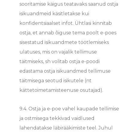
sooritamise käigus teatavaks saanud ostja
isikuandmeid käsitletakse kui
konfidentsiaalset infot. Ühtlasi kinnitab
ostja, et annab õiguse tema poolt e-poes
sisestatud isikuandmete töötlemiseks
ulatuses, mis on vajalik tellimuse
täitmiseks, sh volitab ostja e-poodi
edastama ostja isikuandmed tellimuse
täitmisega seotud isikutele (nt
kättetoimetamisteenuse osutajad).
9.4.
Ostja ja e-poe vahel kaupade tellimise
ja ostmisega tekkivad vaidlused
lahendatakse läbirääkimiste teel. Juhul