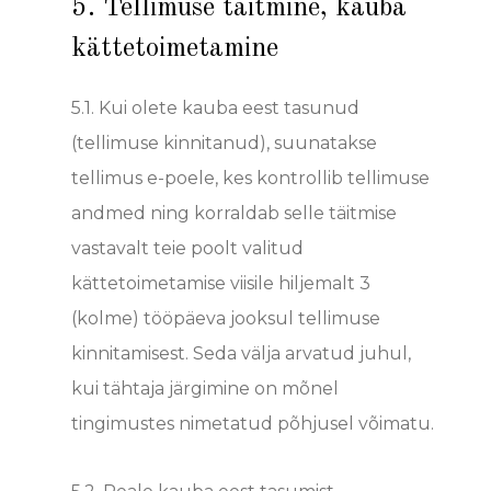
5. Tellimuse täitmine, kauba
kättetoimetamine
5.1.
Kui olete kauba eest tasunud
(tellimuse kinnitanud), suunatakse
tellimus e-poele, kes kontrollib tellimuse
andmed ning korraldab selle täitmise
vastavalt teie poolt valitud
kättetoimetamise viisile hiljemalt 3
(kolme) tööpäeva jooksul tellimuse
kinnitamisest. Seda välja arvatud juhul,
kui tähtaja järgimine on mõnel
tingimustes nimetatud põhjusel võimatu.