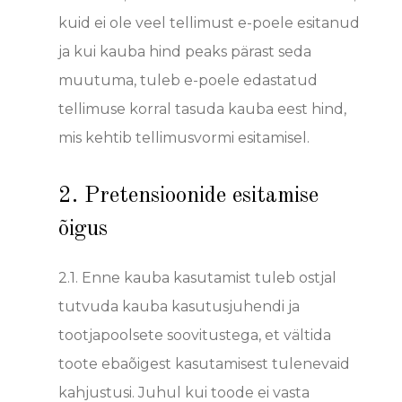
kuid ei ole veel tellimust e-poele esitanud
ja kui kauba hind peaks pärast seda
muutuma, tuleb e-poele edastatud
tellimuse korral tasuda kauba eest hind,
mis kehtib tellimusvormi esitamisel.
2. Pretensioonide esitamise
õigus
2.1. Enne kauba kasutamist tuleb ostjal
tutvuda kauba kasutusjuhendi ja
tootjapoolsete soovitustega, et vältida
toote ebaõigest kasutamisest tulenevaid
kahjustusi. Juhul kui toode ei vasta