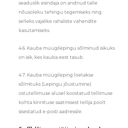
seaduslik esindaja on andnud talle
nõusoleku tehingu tegemiseks ning
selleks vajalike rahaliste vahendite
kasutamiseks.
4.6.
Kauba müügilepingu sõlminud isikuks
on isik, kes kauba eest tasub.
4.7.
Kauba müügileping loetakse
sõlmituks (Lepingu jõustumine)
ostutellimuse alusel koostatud tellimuse
kohta kinnituse saatmisest tellija poolt
sisestatud e-posti aadressile.