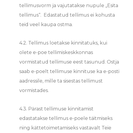
tellimusvorm ja vajutatakse nupule „Esita
tellimus“. Edastatud tellimus ei kohusta
teid veel kaupa ostma.
4.2.
Tellimus loetakse kinnitatuks, kui
olete e-poe tellimiskeskkonnas
vormistatud tellimuse eest tasunud. Ostja
saab e-poelt tellimuse kinnituse ka e-posti
aadressile, mille ta sisestas tellimust
vormistades.
4.3.
Pärast tellimuse kinnitamist
edastatakse tellimus e-poele täitmiseks
ning kättetoimetamiseks vastavalt Teie