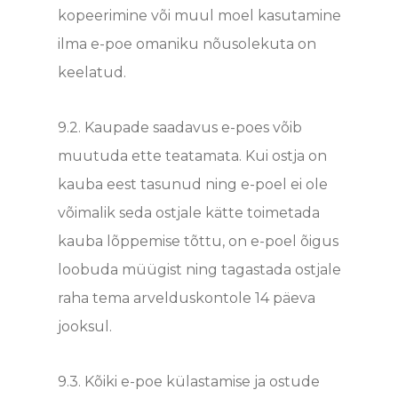
kopeerimine või muul moel kasutamine
ilma e-poe omaniku nõusolekuta on
keelatud.
9.2.
Kaupade saadavus e-poes võib
muutuda ette teatamata. Kui ostja on
kauba eest tasunud ning e-poel ei ole
võimalik seda ostjale kätte toimetada
kauba lõppemise tõttu, on e-poel õigus
loobuda müügist ning tagastada ostjale
raha tema arvelduskontole 14 päeva
jooksul.
9.3.
Kõiki e-poe külastamise ja ostude