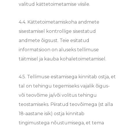
valitud kättetoimetamise viisile.
4.4.
Kättetoimetamiskoha andmete
sisestamisel kontrollige sisestatud
andmete õigsust. Teie esitatud
informatsioon on aluseks tellimuse
täitmisel ja kauba kohaletoimetamisel.
4.5.
Tellimuse esitamisega kinnitab ostja, et
tal on tehingu tegemiseks vajalik õigus-
või teovõime ja/või volitus tehingu
teostamiseks. Piiratud teovõimega (st alla
18-aastane isik) ostja kinnitab
tingimustega nõustumisega, et tema