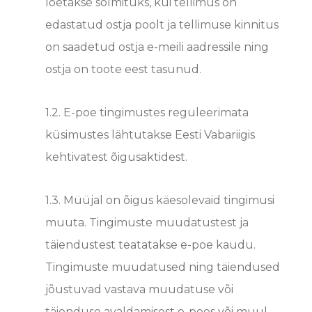
loetakse sõlmituks, kui tellimus on
edastatud ostja poolt ja tellimuse kinnitus
on saadetud ostja e-meili aadressile ning
ostja on toote eest tasunud.
1.2. E-poe tingimustes reguleerimata
küsimustes lähtutakse Eesti Vabariigis
kehtivatest õigusaktidest.
1.3. Müüjal on õigus käesolevaid tingimusi
muuta. Tingimuste muudatustest ja
täiendustest teatatakse e-poe kaudu.
Tingimuste muudatused ning täiendused
jõustuvad vastava muudatuse või
täienduse avaldamisest e-poes või muul,