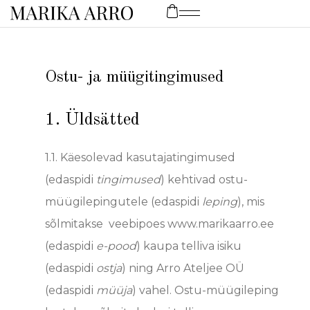
Ostu- ja müügitingimused
1. Üldsätted
1.1. Käesolevad kasutaja
tingimused
(edaspidi
tingimused
) kehtivad ostu-
müügilepingutele (edaspidi
leping
), mis
sõlmitakse veebi
poes www.marikaarro.ee
(edaspidi
e-pood
) kaupa telliva isiku
(edaspidi
ostja
) ning Arro Ateljee OÜ
(edaspidi
müüja
) vahel.
Ostu-müügileping