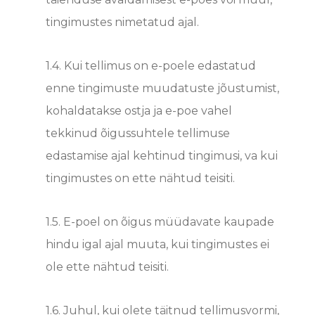
tingimustes nimetatud ajal.
1.4. Kui tellimus on e-poele edastatud
enne tingimuste muudatuste jõustumist,
kohaldatakse ostja ja e-poe vahel
tekkinud õigussuhtele tellimuse
edastamise ajal kehtinud tingimusi, va kui
tingimustes on ette nähtud teisiti.
1.5. E-poel on õigus müüdavate kaupade
hindu igal ajal muuta, kui tingimustes ei
ole ette nähtud teisiti.
1.6.
Juhul, kui olete täitnud tellimusvormi,