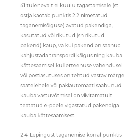
41 tulenevalt ei kuulu tagastamisele (st
ostja kaotab punktis 2.2 nimetatud
taganemisõiguse) avatud pakendiga,
kasutatud või rikutud (sh rikutud
pakend) kaup, va kui pakend on saanud
kahjustada transpordi käigus ning kauba
kättesaamisel kullerteenuse vahendusel
või postiasutuses on tehtud vastav märge
saatelehele või pakiautomaati saabunud
kauba vastuvõtmisel on viivitamatult
teatatud e-poele vigastatud pakendiga
kauba kättesaamisest.
2.4. Lepingust taganemise korral punktis