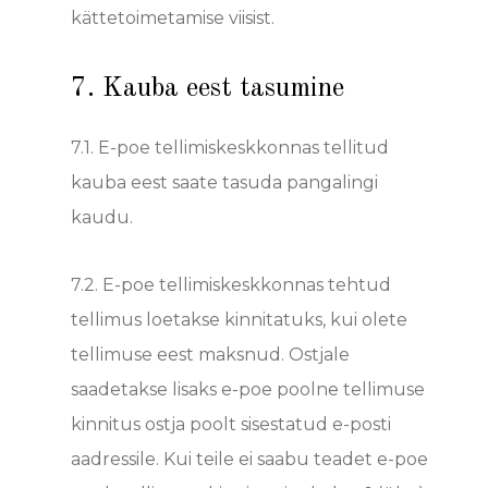
kättetoimetamise viisist.
7. Kauba eest tasumine
7.1.
E-poe tellimiskeskkonnas tellitud
kauba eest saate tasuda pangalingi
kaudu.
7.2. E
-poe tellimiskeskkonnas tehtud
tellimus loetakse kinnitatuks, kui olete
tellimuse eest maksnud. Ostjale
saadetakse lisaks e-poe poolne tellimuse
kinnitus ostja poolt sisestatud e-posti
aadressile. Kui teile ei saabu teadet e-poe