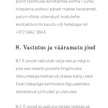
poolt tellimuse kinnitamise kohta 1 (ühe)
tööpäeva jooksul pärast makse teostamist,
palun võtke ühendust kodulehe
kontaktivormi kaudu või helistage tel
+372 5662 3843.
8. Vastutus ja vääramatu jõud
8.1.
E-pood vastutab ostja ees ja ostja e-
poe ees teisele poolele tingimuste
rikkumisega tekitatud otsese kahju eest
Eesti Vabariigis kehtivates õigusaktides
sätestatud juhtudel ja ulatuses.
8.2.
E-pood ei vastuta ostjale tekitatud