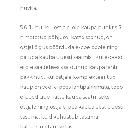
hüvita.
5.6.
Juhul kui ostja ei ole kaupa punktis
3.
ni
metatud põhjusel kätte saanud, on
ostjal õigus pöörduda e-poe poole ning
paluda kauba uuesti saatmist, kui e-pood
ei ole saadetises sisaldunud kaupa lahti
pakkinud. Kui ostjale komplekteeritud
kaup on veel e-poes lahtipakkimata, teeb
e-pood uue katse kauba saatmiseks
ostjale ning ostja ei pea kauba eest uuesti
tasuma, kuid kohustub tasuma
kättetoimetamise tasu.