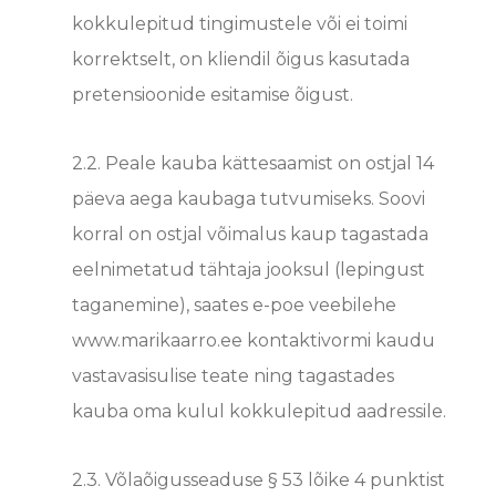
kokkulepitud tingimustele või ei toimi
korrektselt, on kliendil õigus kasutada
pretensioonide esitamise õigust.
2.2. Peale kauba kättesaamist on ostjal 14
päeva aega kaubaga tutvumiseks. Soovi
korral on ostjal võimalus kaup tagastada
eelnimetatud tähtaja jooksul (lepingust
taganemine), saates e-poe veebilehe
www.marikaarro.ee kontaktivormi kaudu
vastavasisulise teate ning tagastades
kauba oma kulul kokkulepitud aadressile.
2.3. Võlaõigusseaduse § 53 lõike 4 punktist