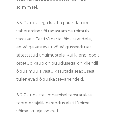
sõlmimisel.
3.5.
Puudusega kauba parandamine,
vahetamine või tagastamine toimub
vastavalt Eesti Vabariigi õigusaktide
le,
eelkõige vastavalt võlaõigusseaduses
sätestatud tingimustele. Kui kliendi poolt
ostetud kaup on puudusega, on kliendil
õigus müüja vastu kasutada seadusest
tulenevaid õiguskaitsevahendeid.
3.6.
Puuduste ilmnemisel teostatakse
tootele vajalik parandus alati lühima
võimaliku aja jooksul.