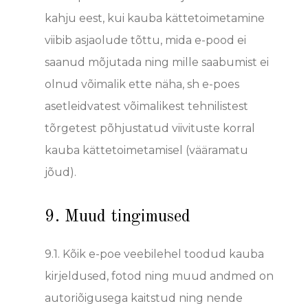
kahju eest, kui kauba kättetoimetamine
viibib asjaolude tõttu, mida e-pood ei
saanud mõjutada ning mille saabumist ei
olnud võimalik ette näha, sh e-poes
asetleidvatest võimalikest tehnilistest
tõrgetest põhjustatud viivituste korral
kauba kättetoimetamisel (vääramatu
jõud).
9. Muud tingimused
9.1.
Kõik e-poe veebilehel toodud kauba
kirjeldused, fotod ning muud andmed on
autoriõigusega kaitstud ning nende