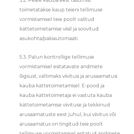
5.2.
Peale kauba eest tasumist
toimetatakse kaup teieni t
ellimuse
vormistamisel teie poolt valitud
kättetoimetamise viisil ja soovitud
asukohta/pakiautomaati.
5.3.
Palun kontrollige tellimuse
vormistamisel esitatavate andmete
õigsust, vältimaks viivitusi ja arusaamatusi
kauba kättetoimetamisel. E-pood ja
kauba kättetoimetaja ei vastuta kauba
kättetoimetamise viivituse ja tekkinud
arusaamatuste eest juhul, kui viivitus või
arusaamatus on tingitud teie poolt
tellimuse vormistamisel esitatud andmete