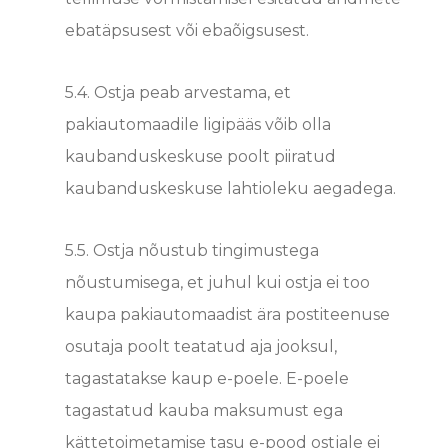
ebatäpsusest või ebaõigsusest.
5.4.
Ostja peab arvestama, et
pakiautomaadile ligipääs võib olla
kaubanduskeskuse poolt piiratud
kaubanduskeskuse lahtioleku aegadega.
5.5.
Ostja nõustub tingimustega
nõustumisega, et juhul kui ostja ei too
kaupa pakiautomaadist ära postiteenuse
osutaja poolt teatatud aja jooksul,
tagastatakse kaup e-poele. E-poele
tagastatud kauba maksumust ega
kättetoimetamise tasu e-pood ostjale ei