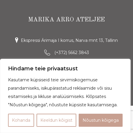
MARIKA ARRO ATELJEE
Ekspressi Ärimaja I korrus, Narva mnt 13, Tallinn
(+372) 5662 3843
Arro Ateljee OÜ | rg-kood: 11765964
Hindame teie privaatsust
Ostutingimused
|
Andmekaitsetingimused
Kasutame küpsiseid teie sirvimiskogemuse
parandamiseks, isikupärastatud reklaamide või sisu
esitamiseks ja liikluse analüüsimiseks. Klõpsates
"Nõustun kõigega", nõustute küpsiste kasutamisega.
Kohanda
Keeldun kõigist
Nõustun kõigega