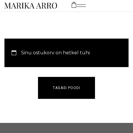
Sinu ostukorv on hetkel tühi.
TAGASI POODI